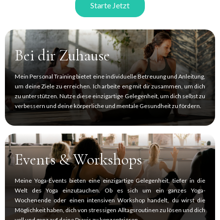
Starte Jetzt
Bei dir Zuhause
Mein Personal Training bietet eine individuelle Betreuung und Anleitung,
um deine Ziele zu erreichen. Ich arbeite eng mit dir zusammen, um dich
zu unterstützen. Nutze diese einzigartige Gelegenheit, um dich selbst zu
verbessern und deine körperliche und mentale Gesundheit zu fördern.
Events & Workshops
Meine Yoga-Events bieten eine einzigartige Gelegenheit, tiefer in die
Welt des Yoga einzutauchen. Ob es sich um ein ganzes Yoga-
Wochenende oder einen intensiven Workshop handelt, du wirst die
Möglichkeit haben, dich von stressigen Alltagsroutinen zu lösen und dich
voll und ganz auf deine Praxis zu konzentrieren.